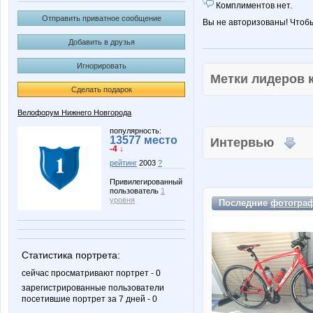
Комплиментов нет.
Отправить приватное сообщение
Вы не авторизованы! Чтоб
Добавить в друзья
Игнорировать
Метки лидеров
Сделать подарок
Велофорум Нижнего Новгорода
популярность:
13577 место
Интервью
-4 ↓
рейтинг
2003
?
Привилегированный
пользователь
1
уровня
Последние
фотогра
Статистика портрета:
сейчас просматривают портрет - 0
зарегистрированные пользователи
посетившие портрет за 7 дней - 0