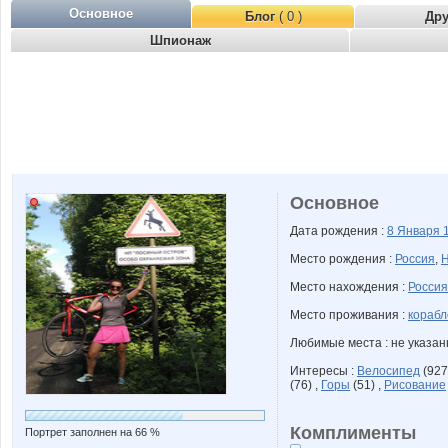
Основное
Блог
( 0 )
Др
Шпионаж
Основное
Дата рождения :
8 Января
Место рождения :
Россия
,
Н
Место нахождения :
Россия
Место проживания :
корабл
Любимые места : не указа
Интересы :
Велосипед
(927
(76) ,
Горы
(51) ,
Рисование
Комплименты
Портрет заполнен на 66 %